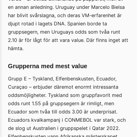
en annan anledning. Uruguay under Marcelo Bielsa
har blivit svårslagna, och deras VM-erfarenhet är
djupt rotad i lagets DNA. Spanien borde ta
gruppsegern, men Uruguays odds som tvåa runt
2.10 är för lågt för att vara value. Där finns inget att
hämta.
Grupperna med mest value
Grupp E – Tyskland, Elfenbenskusten, Ecuador,
Curaçao – erbjuder däremot enormt intressanta
oddsmöjligheter. Tyskland som gruppfavorit med
odds runt 1.55 på gruppsegern är rimligt, men
Ecuador som tvåa till odds 3.00 är underprisat.
Ecuadors kvalkampanj i CONMEBOL var stark, och
de slog ut Australien i gruppspelet i Qatar 2022.
Elfenbenskusten vann Afrikanska mästerskapet