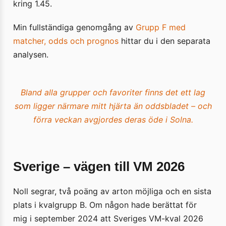
kring 1.45.
Min fullständiga genomgång av
Grupp F med
matcher, odds och prognos
hittar du i den separata
analysen.
Bland alla grupper och favoriter finns det ett lag
som ligger närmare mitt hjärta än oddsbladet – och
förra veckan avgjordes deras öde i Solna.
Sverige – vägen till VM 2026
Noll segrar, två poäng av arton möjliga och en sista
plats i kvalgrupp B. Om någon hade berättat för
mig i september 2024 att Sveriges VM-kval 2026