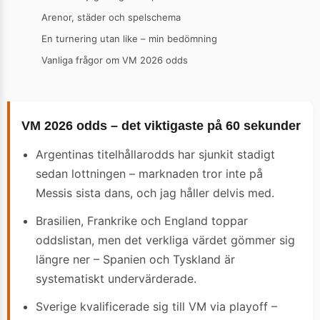
Arenor, städer och spelschema
En turnering utan like – min bedömning
Vanliga frågor om VM 2026 odds
VM 2026 odds – det viktigaste på 60 sekunder
Argentinas titelhållarodds har sjunkit stadigt
sedan lottningen – marknaden tror inte på
Messis sista dans, och jag håller delvis med.
Brasilien, Frankrike och England toppar
oddslistan, men det verkliga värdet gömmer sig
längre ner – Spanien och Tyskland är
systematiskt undervärderade.
Sverige kvalificerade sig till VM via playoff –