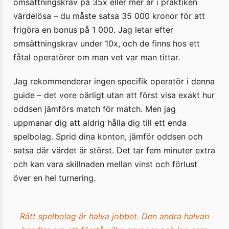
omsättningskrav på 35x eller mer är i praktiken
värdelösa – du måste satsa 35 000 kronor för att
frigöra en bonus på 1 000. Jag letar efter
omsättningskrav under 10x, och de finns hos ett
fåtal operatörer om man vet var man tittar.
Jag rekommenderar ingen specifik operatör i denna
guide – det vore oärligt utan att först visa exakt hur
oddsen jämförs match för match. Men jag
uppmanar dig att aldrig hålla dig till ett enda
spelbolag. Sprid dina konton, jämför oddsen och
satsa där värdet är störst. Det tar fem minuter extra
och kan vara skillnaden mellan vinst och förlust
över en hel turnering.
Rätt spelbolag är halva jobbet. Den andra halvan