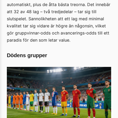
automatiskt, plus de åtta bästa treorna. Det innebär
att 32 av 48 lag – två tredjedelar – tar sig till
slutspelet. Sannolikheten att ett lag med minimal
kvalitet tar sig vidare är högre än någonsin, vilket
gör gruppvinnar-odds och avancerings-odds till ett
paradis för den som letar value.
Dödens grupper