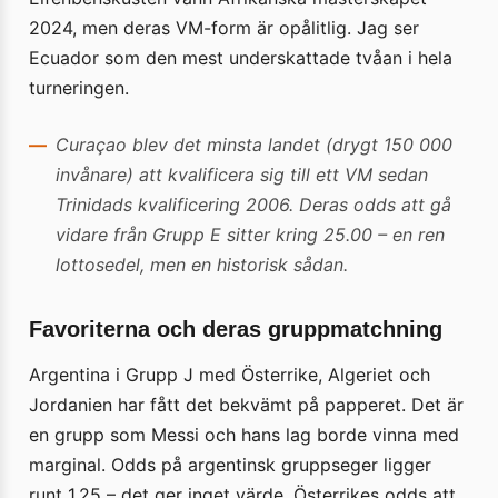
2024, men deras VM-form är opålitlig. Jag ser
Ecuador som den mest underskattade tvåan i hela
turneringen.
Curaçao blev det minsta landet (drygt 150 000
invånare) att kvalificera sig till ett VM sedan
Trinidads kvalificering 2006. Deras odds att gå
vidare från Grupp E sitter kring 25.00 – en ren
lottosedel, men en historisk sådan.
Favoriterna och deras gruppmatchning
Argentina i Grupp J med Österrike, Algeriet och
Jordanien har fått det bekvämt på papperet. Det är
en grupp som Messi och hans lag borde vinna med
marginal. Odds på argentinsk gruppseger ligger
runt 1.25 – det ger inget värde. Österrikes odds att