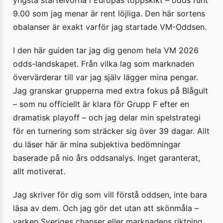
9.00 som jag menar är rent löjliga. Den här sortens
obalanser är exakt varför jag startade VM-Oddsen.
I den här guiden tar jag dig genom hela VM 2026
odds-landskapet. Från vilka lag som marknaden
övervärderar till var jag själv lägger mina pengar.
Jag granskar grupperna med extra fokus på Blågult
– som nu officiellt är klara för Grupp F efter en
dramatisk playoff – och jag delar min spelstrategi
för en turnering som sträcker sig över 39 dagar. Allt
du läser här är mina subjektiva bedömningar
baserade på nio års oddsanalys. Inget garanterat,
allt motiverat.
Jag skriver för dig som vill förstå oddsen, inte bara
läsa av dem. Och jag gör det utan att skönmåla –
varken Sveriges chanser eller marknadens riktning.