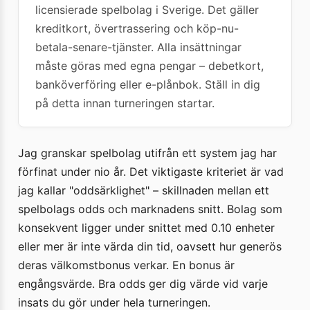
licensierade spelbolag i Sverige. Det gäller
kreditkort, övertrassering och köp-nu-
betala-senare-tjänster. Alla insättningar
måste göras med egna pengar – debetkort,
banköverföring eller e-plånbok. Ställ in dig
på detta innan turneringen startar.
Jag granskar spelbolag utifrån ett system jag har
förfinat under nio år. Det viktigaste kriteriet är vad
jag kallar "oddsärklighet" – skillnaden mellan ett
spelbolags odds och marknadens snitt. Bolag som
konsekvent ligger under snittet med 0.10 enheter
eller mer är inte värda din tid, oavsett hur generös
deras välkomstbonus verkar. En bonus är
engångsvärde. Bra odds ger dig värde vid varje
insats du gör under hela turneringen.