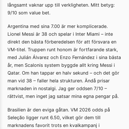
långsamt vaknar upp till verkligheten. Mitt betyg:
9/10 som value bet.
Argentina med sina 7.00 är mer komplicerade.
Lionel Messi är 38 och spelar i Inter Miami – inte
direkt den bästa förberedelsen för att försvara en
VM-titel. Truppen runt honom är fortfarande stark,
med Julián Álvarez och Enzo Fernández i sina bästa
år, men Scalonis system byggde allt kring Messi i
Qatar. Om han tappar en halv sekund – och det gör
man vid 38 – faller hela strukturen. Ändå prisar
marknaden in nostalgi. Jag ger oddsen 7/10 –
rättvist, men inget jag satsar mina egna pengar på.
Brasilien är den eviga gåtan. VM 2026 odds på
Seleção ligger runt 6.50, vilket gör dem till
marknadens favorit trots en kvalkampanj i