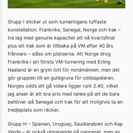
Grupp I sticker ut som turneringens tuffaste
konstellation. Frankrike, Senegal, Norge och Irak –
tre lag med genuine kapacitet att nå kvartsfinal
plus ett Irak som är tillbaka på VM efter 40 års
frånvaro – slåss om platserna. Att Norge drog
Frankrike i sin första VM-turnering med Erling
Haaland är en grym lott för nordmännen, men det
gör gruppen till en guldgruva för oddsspelaren.
Norges odds att gå vidare ligger runt 2.40, vilket
jag anser är ett bra pris med tanke på att de bara
behöver slå Senegal och Irak för att troligtvis ta en
tredjeplats som räcker.
Grupp H – Spanien, Uruguay, Saudiarabien och Kap
Verde – är också utmanande på papperet, men av