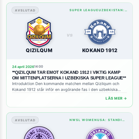
vanligtvis konkurrerar i den näst högsta serien. Även om
matchen inte […]
AVSLUTAD
SUPER LEAGUEUZBEKISTAN: STANDINGS
vs
QIZILQUM
KOKAND 1912
24 april 2026
14:00
**QIZILQUM TAR EMOT KOKAND 1912 I VIKTIG KAMP
OM MITTENPLATSERNA I UZBEKISKA SUPER LEAGUE**
Introduktion Den kommande matchen mellan Qizilqum och
Kokand 1912 står inför en avgörande fas i den uzbekiska
Super League där båda lagen kämpade för att säkra en plats
LÄS MER →
i den övre halvan av tabellen. Med säsongen in i sin sista
tredjedel blir varje poäng avgörande, och ett bra resultat här
kan ge självförtroende inför de […]
AVSLUTAD
NWSL WOMENUSA: STANDINGS