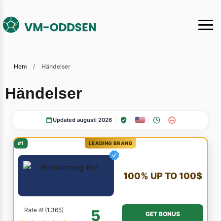
Hem
/
Händelser
Händelser
Updated augusti 2026
18+
#1
LEADING BRAND
100% UP TO 100$
Rate it! (1,365)
5
GET BONUS