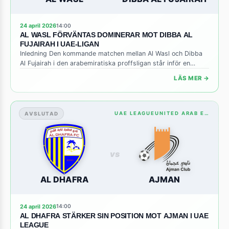
24 april 2026
14:00
AL WASL FÖRVÄNTAS DOMINERAR MOT DIBBA AL
FUJAIRAH I UAE-LIGAN
Inledning Den kommande matchen mellan Al Wasl och Dibba
Al Fujairah i den arabemiratiska proffsligan står inför en
intressant kontrast mellan ett etablerat topplag och ett lag
LÄS MER →
som kämpar för att etablera sig i den övre halvan av tabellen.
Al Wasl, med sina starka traditioner och en trupp som
kombinerar erfarenhet med ungdomlig entusiasm, kommer
[…]
AVSLUTAD
UAE LEAGUEUNITED ARAB EMIRATES: STANDINGS
vs
AL DHAFRA
AJMAN
24 april 2026
14:00
AL DHAFRA STÄRKER SIN POSITION MOT AJMAN I UAE
LEAGUE