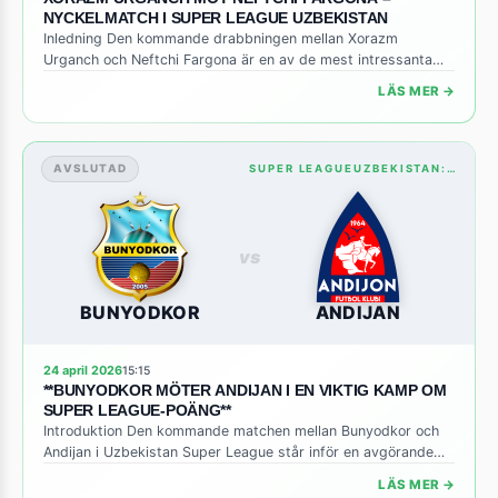
NYCKELMATCH I SUPER LEAGUE UZBEKISTAN
Inledning Den kommande drabbningen mellan Xorazm
Urganch och Neftchi Fargona är en av de mest intressanta
matcherna i den pågående säsongen av Super League
LÄS MER →
Uzbekistan. Båda lagen befinner sig i mitten av tabellen och
poängen som står på spel kan bli avgörande för deras
ambitioner att nå övre halvan eller undvika en bottenstrid.
Med en […]
AVSLUTAD
SUPER LEAGUEUZBEKISTAN: STANDINGS
vs
BUNYODKOR
ANDIJAN
24 april 2026
15:15
**BUNYODKOR MÖTER ANDIJAN I EN VIKTIG KAMP OM
SUPER LEAGUE-POÄNG**
Introduktion Den kommande matchen mellan Bunyodkor och
Andijan i Uzbekistan Super League står inför en avgörande
fas i säsongen. Båda lagen befinner sig i mitten av tabellen
LÄS MER →
där varje poäng kan förskjuta kampen om en plats i den övre