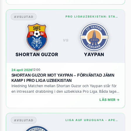
halvan eller undvika ett kämpigt slutspel. Med tanke på den
täta kalendern och de kommande mötena […]
AVSLUTAD
PRO LIGAUZBEKISTAN: STANDINGS
vs
SHORTAN GUZOR
YAYPAN
24 april 2026
12:00
SHORTAN GUZOR MOT YAYPAN – FÖRVÄNTAD JÄMN
KAMP I PRO LIGA UZBEKISTAN
Inledning Matchen mellan Shortan Guzor och Yaypan står för
en intressant drabbning i den uzbekiska Pro Liga. Båda lagen
kommer till mötet med olika mål för säsongen, men poängen
LÄS MER →
är lika viktig för varje sida. Shortan Guzor, som spelar på
hemmaplan, söker att utnyttja sin bekanta omgivning för att
säkra viktiga poäng i tabellen. Yaypan […]
AVSLUTAD
LIGA AUF URUGUAYA - APERTURAURUGUAY: STANDINGS