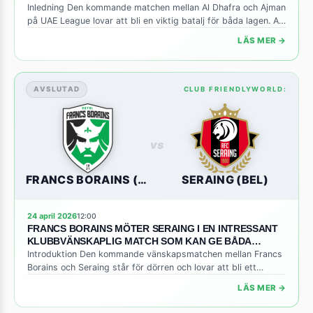
Inledning Den kommande matchen mellan Al Dhafra och Ajman
på UAE League lovar att bli en viktig batalj för båda lagen. Al
Dhafra kämpar för att säkra en plats i den övre halvan av
LÄS MER →
tabellen, medan Ajman söker efter poäng för att undvika
nedflyttningszonen. Med endast några omgångar kvar kan
varje poäng vara avgörande för […]
AVSLUTAD
CLUB FRIENDLYWORLD:
vs
FRANCS BORAINS (BEL)
SERAING (BEL)
24 april 2026
12:00
FRANCS BORAINS MÖTER SERAING I EN INTRESSANT
KLUBBVÄNSKAPLIG MATCH SOM KAN GE BÅDA
LAGEN VÄRDEFULL MATCHTRÄNING INFÖR
Introduktion Den kommande vänskapsmatchen mellan Francs
SÄSONGENS AVGÖRANDE FASER
Borains och Seraing står för dörren och lovar att bli ett
spännande möte mellan två belgiska klubbar med olika
LÄS MER →
ambitionsnivåer. Francs Borains, som håller till i den tredje
divisionen, får chansen att mäta sig mot ett Seraing som