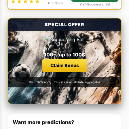
★★★★★
Our Score
Visit Boomerang Bet
SPECIAL OFFER
100% up to 100$
Claim Bonus
18+ · T&Cs apply · This site is an affiliate aggregator.
Want more predictions?