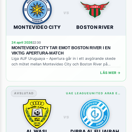
vs
MONTEVIDEO CITY
BOSTON RIVER
24 april 2026
22:30
MONTEVIDEO CITY TAR EMOT BOSTON RIVER I EN
VIKTIG APERTURA-MATCH
Liga AUF Uruguaya – Apertura går in i ett avgörande skede
och mötet mellan Montevideo City och Boston River på
hemmaplan kan bli en riktig riktmärke för båda lagen. Med
LÄS MER →
poängskillnaden i tabellen tät, är varje poäng avgörande för
att säkra en plats i slutspel eller undvika ett nedflyttningshot.
Montevideo City, som har visat stabilitet […]
AVSLUTAD
UAE LEAGUEUNITED ARAB EMIRATES: STANDINGS
vs
AL WASL
DIBBA AL FUJAIRAH