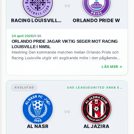
vs
RACING LOUISVILLE W
ORLANDO PRIDE W
24 april 2026
21:30
ORLANDO PRIDE JAGAR VIKTIG SEGER MOT RACING
LOUISVILLE I NWSL
Inledning Den kommande matchen mellan Orlando Pride och
Racing Louisville utgör ett avgörande möte i den pågående
NWSL‑säsongen. Båda lagen befinner sig i mitten av tabellen
LÄS MER →
där varje poäng kan påverka möjligheterna att nå slutspel.
Orlando Pride kommer med ett starkt självförtroende efter
några bra resultat på bortaplan, medan Racing Louisville
söker att stärka sin […]
AVSLUTAD
UAE LEAGUEUNITED ARAB EMIRATES: STANDINGS
vs
AL NASR
AL JAZIRA