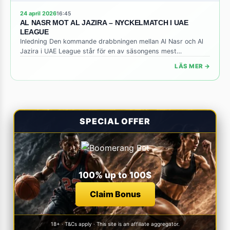
24 april 2026
16:45
AL NASR MOT AL JAZIRA – NYCKELMATCH I UAE
LEAGUE
Inledning Den kommande drabbningen mellan Al Nasr och Al
Jazira i UAE League står för en av säsongens mest
intressanta möten. Båda lagen kämpade för att stärka sina
LÄS MER →
positioner i tabellen inför den avgörande fasen av ligan, och
poängen som står på spel kan bli avgörande för både
titelambitioner och kampen om att undvika nedflyttning. […]
SPECIAL OFFER
100% up to 100$
Claim Bonus
18+ · T&Cs apply · This site is an affiliate aggregator.