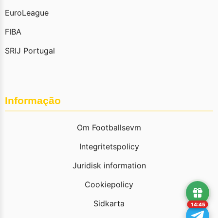
EuroLeague
FIBA
SRIJ Portugal
Informação
Om Footballsevm
Integritetspolicy
Juridisk information
Cookiepolicy
Sidkarta
14:43