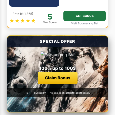
Rate it! (1,365)
5
GET BONUS
★★★★★
Our Score
Visit Boomerang Bet
SPECIAL OFFER
100% up to 100$
Claim Bonus
18+ · T&Cs apply · This site is an affiliate aggregator.