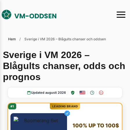
Hem
/
Sverige i VM 2026 – Blågults chanser och oddsen
Sverige i VM 2026 –
Blågults chanser, odds och
prognos
Updated augusti 2026
18+
#1
LEADING BRAND
100% UP TO 100$