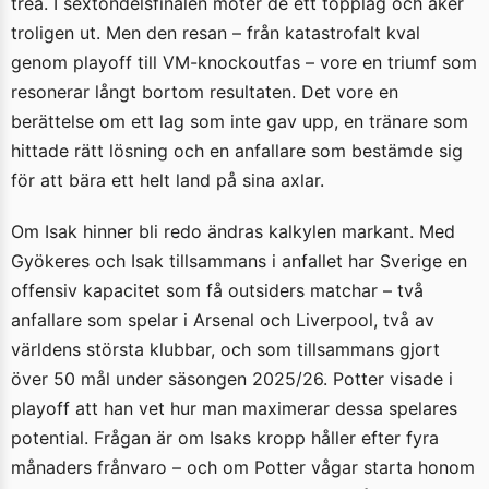
trea. I sextondelsfinalen möter de ett topplag och åker
troligen ut. Men den resan – från katastrofalt kval
genom playoff till VM-knockoutfas – vore en triumf som
resonerar långt bortom resultaten. Det vore en
berättelse om ett lag som inte gav upp, en tränare som
hittade rätt lösning och en anfallare som bestämde sig
för att bära ett helt land på sina axlar.
Om Isak hinner bli redo ändras kalkylen markant. Med
Gyökeres och Isak tillsammans i anfallet har Sverige en
offensiv kapacitet som få outsiders matchar – två
anfallare som spelar i Arsenal och Liverpool, två av
världens största klubbar, och som tillsammans gjort
över 50 mål under säsongen 2025/26. Potter visade i
playoff att han vet hur man maximerar dessa spelares
potential. Frågan är om Isaks kropp håller efter fyra
månaders frånvaro – och om Potter vågar starta honom