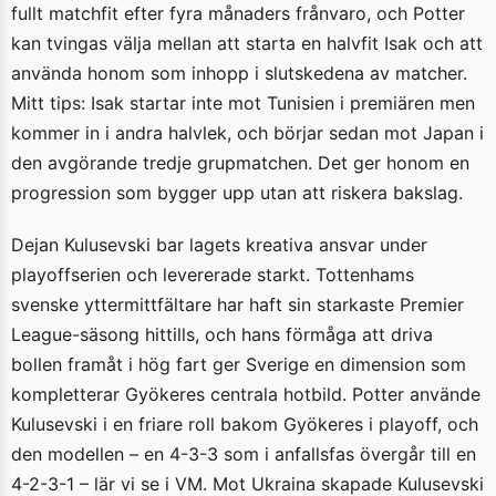
fullt matchfit efter fyra månaders frånvaro, och Potter
kan tvingas välja mellan att starta en halvfit Isak och att
använda honom som inhopp i slutskedena av matcher.
Mitt tips: Isak startar inte mot Tunisien i premiären men
kommer in i andra halvlek, och börjar sedan mot Japan i
den avgörande tredje grupmatchen. Det ger honom en
progression som bygger upp utan att riskera bakslag.
Dejan Kulusevski bar lagets kreativa ansvar under
playoffserien och levererade starkt. Tottenhams
svenske yttermittfältare har haft sin starkaste Premier
League-säsong hittills, och hans förmåga att driva
bollen framåt i hög fart ger Sverige en dimension som
kompletterar Gyökeres centrala hotbild. Potter använde
Kulusevski i en friare roll bakom Gyökeres i playoff, och
den modellen – en 4-3-3 som i anfallsfas övergår till en
4-2-3-1 – lär vi se i VM. Mot Ukraina skapade Kulusevski