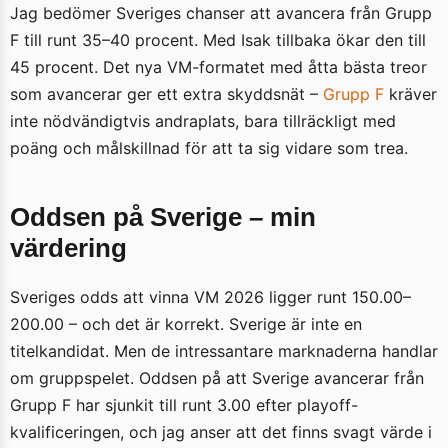
Jag bedömer Sveriges chanser att avancera från Grupp
F till runt 35–40 procent. Med Isak tillbaka ökar den till
45 procent. Det nya VM-formatet med åtta bästa treor
som avancerar ger ett extra skyddsnät –
Grupp F
kräver
inte nödvändigtvis andraplats, bara tillräckligt med
poäng och målskillnad för att ta sig vidare som trea.
Oddsen på Sverige – min
värdering
Sveriges odds att vinna VM 2026 ligger runt 150.00–
200.00 – och det är korrekt. Sverige är inte en
titelkandidat. Men de intressantare marknaderna handlar
om gruppspelet. Oddsen på att Sverige avancerar från
Grupp F har sjunkit till runt 3.00 efter playoff-
kvalificeringen, och jag anser att det finns svagt värde i