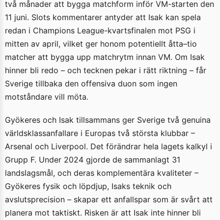
två månader att bygga matchform inför VM-starten den
11 juni. Slots kommentarer antyder att Isak kan spela
redan i Champions League-kvartsfinalen mot PSG i
mitten av april, vilket ger honom potentiellt åtta–tio
matcher att bygga upp matchrytm innan VM. Om Isak
hinner bli redo – och tecknen pekar i rätt riktning – får
Sverige tillbaka den offensiva duon som ingen
motståndare vill möta.
Gyökeres och Isak tillsammans ger Sverige två genuina
världsklassanfallare i Europas två största klubbar –
Arsenal och Liverpool. Det förändrar hela lagets kalkyl i
Grupp F. Under 2024 gjorde de sammanlagt 31
landslagsmål, och deras komplementära kvaliteter –
Gyökeres fysik och löpdjup, Isaks teknik och
avslutsprecision – skapar ett anfallspar som är svårt att
planera mot taktiskt. Risken är att Isak inte hinner bli