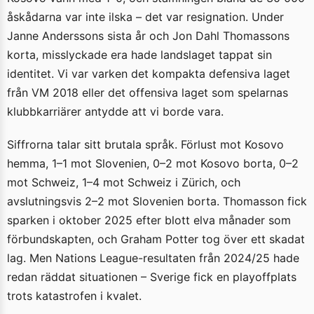
åskådarna var inte ilska – det var resignation. Under
Janne Anderssons sista år och Jon Dahl Thomassons
korta, misslyckade era hade landslaget tappat sin
identitet. Vi var varken det kompakta defensiva laget
från VM 2018 eller det offensiva laget som spelarnas
klubbkarriärer antydde att vi borde vara.
Siffrorna talar sitt brutala språk. Förlust mot Kosovo
hemma, 1–1 mot Slovenien, 0–2 mot Kosovo borta, 0–2
mot Schweiz, 1–4 mot Schweiz i Zürich, och
avslutningsvis 2–2 mot Slovenien borta. Thomasson fick
sparken i oktober 2025 efter blott elva månader som
förbundskapten, och Graham Potter tog över ett skadat
lag. Men Nations League-resultaten från 2024/25 hade
redan räddat situationen – Sverige fick en playoffplats
trots katastrofen i kvalet.