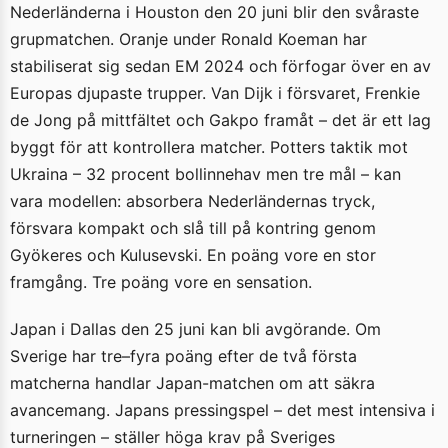
Nederländerna i Houston den 20 juni blir den svåraste
grupmatchen. Oranje under Ronald Koeman har
stabiliserat sig sedan EM 2024 och förfogar över en av
Europas djupaste trupper. Van Dijk i försvaret, Frenkie
de Jong på mittfältet och Gakpo framåt – det är ett lag
byggt för att kontrollera matcher. Potters taktik mot
Ukraina – 32 procent bollinnehav men tre mål – kan
vara modellen: absorbera Nederländernas tryck,
försvara kompakt och slå till på kontring genom
Gyökeres och Kulusevski. En poäng vore en stor
framgång. Tre poäng vore en sensation.
Japan i Dallas den 25 juni kan bli avgörande. Om
Sverige har tre–fyra poäng efter de två första
matcherna handlar Japan-matchen om att säkra
avancemang. Japans pressingspel – det mest intensiva i
turneringen – ställer höga krav på Sveriges