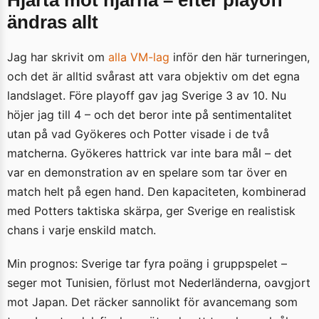
ändras allt
Jag har skrivit om
alla VM-lag
inför den här turneringen,
och det är alltid svårast att vara objektiv om det egna
landslaget. Före playoff gav jag Sverige 3 av 10. Nu
höjer jag till 4 – och det beror inte på sentimentalitet
utan på vad Gyökeres och Potter visade i de två
matcherna. Gyökeres hattrick var inte bara mål – det
var en demonstration av en spelare som tar över en
match helt på egen hand. Den kapaciteten, kombinerad
med Potters taktiska skärpa, ger Sverige en realistisk
chans i varje enskild match.
Min prognos: Sverige tar fyra poäng i gruppspelet –
seger mot Tunisien, förlust mot Nederländerna, oavgjort
mot Japan. Det räcker sannolikt för avancemang som