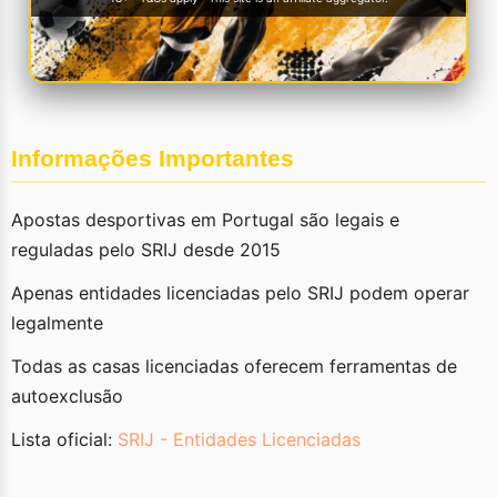
Informações Importantes
Apostas desportivas em Portugal são legais e
reguladas pelo SRIJ desde 2015
Apenas entidades licenciadas pelo SRIJ podem operar
legalmente
Todas as casas licenciadas oferecem ferramentas de
autoexclusão
Lista oficial:
SRIJ - Entidades Licenciadas