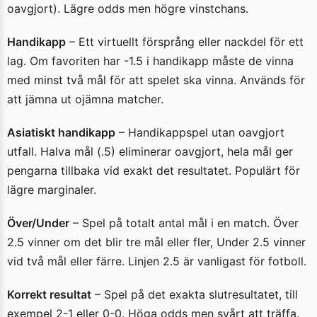
oavgjort). Lägre odds men högre vinstchans.
Handikapp
– Ett virtuellt försprång eller nackdel för ett
lag. Om favoriten har -1.5 i handikapp måste de vinna
med minst två mål för att spelet ska vinna. Används för
att jämna ut ojämna matcher.
Asiatiskt handikapp
– Handikappspel utan oavgjort
utfall. Halva mål (.5) eliminerar oavgjort, hela mål ger
pengarna tillbaka vid exakt det resultatet. Populärt för
lägre marginaler.
Över/Under
– Spel på totalt antal mål i en match. Över
2.5 vinner om det blir tre mål eller fler, Under 2.5 vinner
vid två mål eller färre. Linjen 2.5 är vanligast för fotboll.
Korrekt resultat
– Spel på det exakta slutresultatet, till
exempel 2-1 eller 0-0. Höga odds men svårt att träffa.