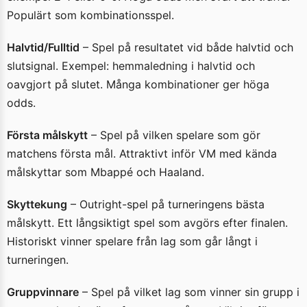
Populärt som kombinationsspel.
Halvtid/Fulltid
– Spel på resultatet vid både halvtid och
slutsignal. Exempel: hemmaledning i halvtid och
oavgjort på slutet. Många kombinationer ger höga
odds.
Första målskytt
– Spel på vilken spelare som gör
matchens första mål. Attraktivt inför VM med kända
målskyttar som Mbappé och Haaland.
Skyttekung
– Outright-spel på turneringens bästa
målskytt. Ett långsiktigt spel som avgörs efter finalen.
Historiskt vinner spelare från lag som går långt i
turneringen.
Gruppvinnare
– Spel på vilket lag som vinner sin grupp i