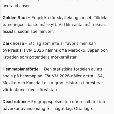
andra chanser.
Golden Boot
– Engelska för skyttekungspriset. Tilldelas
turneringens bäste målskytt. Vid lika antal mål räknas
assists, sedan spelminuter.
Dark horse
– Ett lag som inte är favorit men kan
överraska. I VM 2026 nämns ofta Marocko, Japan och
Kroatien som potentiella mörkerhästar.
Hemmaplansfördel
– Den statistiska fördelen av att
spela på hemmaplan. För VM 2026 gäller detta USA,
Mexiko och Kanada i olika grad. Historiskt presterar
värdnationer över förväntan.
Dead rubber
– En gruppspelsmatch där resultatet inte
påverkar avancemang för något lag. Ofta lägre