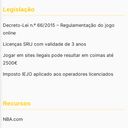
Legislação
Decreto-Lei n.º 66/2015 – Regulamentação do jogo
online
Licenças SRIJ com validade de 3 anos
Jogar em sites ilegais pode resultar em coimas até
2500€
Imposto IEJO aplicado aos operadores licenciados
Recursos
NBA.com