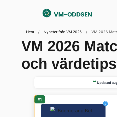
Hem
/
Nyheter från VM 2026
/
VM 2026 Matcht
VM 2026 Match
och värdetips
Updated aug
#1