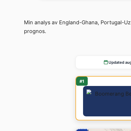
Min analys av England-Ghana, Portugal-Uz
prognos.
Updated aug
#1