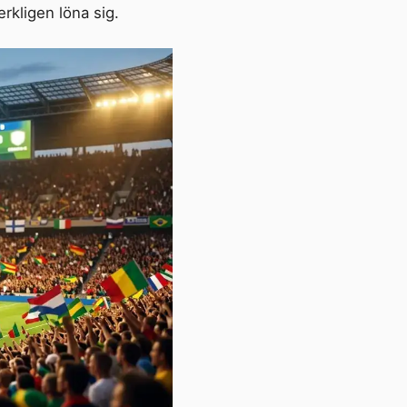
rkligen löna sig.