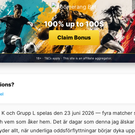
100% up to 100$
Claim Bonus
18+ · T&Cs apply · This site is an affiliate aggregator.
ions?
el
 K och Grupp L spelas den 23 juni 2026 — fyra matcher
 och vem som åker hem. Det är dagar som denna jag älskar
yder allt, när underliga oddsförflyttningar börjar dyka upp