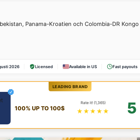
bekistan, Panama-Kroatien och Colombia-DR Kongo d
usti 2026
Licensed
Available in US
Fast payouts
LEADING BRAND
5
Rate it! (1,365)
100% UP TO 100$
★★★★★