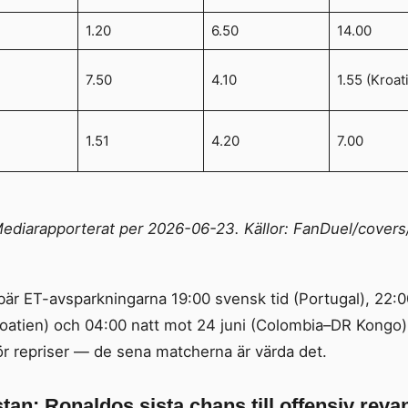
1.20
6.50
14.00
7.50
4.10
1.55 (Kroat
1.51
4.20
7.00
Mediarapporterat per 2026-06-23. Källor: FanDuel/cove
bär ET-avsparkningarna 19:00 svensk tid (Portugal), 22:0
atien) och 04:00 natt mot 24 juni (Colombia–DR Kongo). 
r repriser — de sena matcherna är värda det.
tan: Ronaldos sista chans till offensiv rev