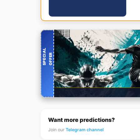
S
P
E
C
I
A
L
O
F
F
E
R
Want more predictions?
Join our
Telegram channel