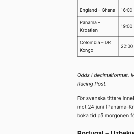
England – Ghana
16:00
Panama –
19:00
Kroatien
Colombia – DR
22:00
Kongo
Odds i decimalformat. 
Racing Post.
För svenska tittare inne
mot 24 juni (Panama–Kro
boka tid på morgonen fö
Portugal – Uzbekis