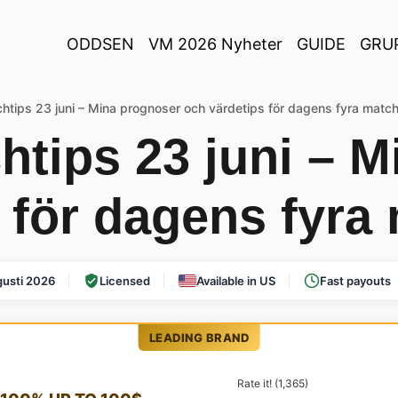
ODDSEN
VM 2026 Nyheter
GUIDE
GRU
ips 23 juni – Mina prognoser och värdetips för dagens fyra match
tips 23 juni – 
 för dagens fyra
usti 2026
Licensed
Available in US
Fast payouts
LEADING BRAND
Rate it! (1,365)