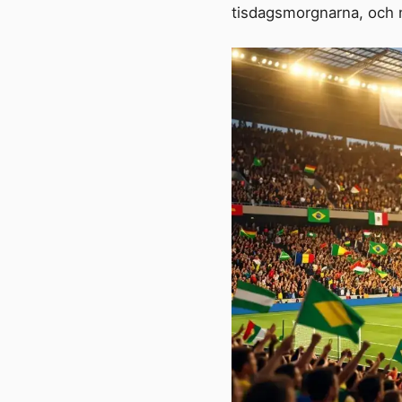
tisdagsmorgnarna, och n