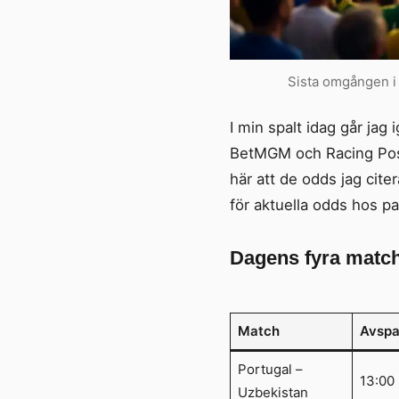
Sista omgången i G
I min spalt idag går ja
BetMGM och Racing Post
här att de odds jag citer
för aktuella odds hos p
Dagens fyra matche
Match
Avspa
Portugal –
13:00
Uzbekistan