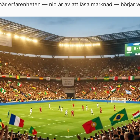
är erfarenheten — nio år av att läsa marknad — börjar ve