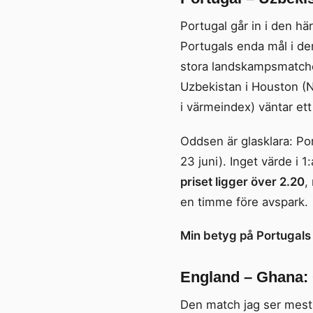
Portugal går in i den h
Portugals enda mål i den
stora landskampsmatcher
Uzbekistan i Houston (
i värmeindex) väntar et
Oddsen är glasklara: Po
23 juni). Inget värde i 
priset ligger över 2.20
,
en timme före avspark.
Min betyg på Portugals 
England – Ghana: G
Den match jag ser mest