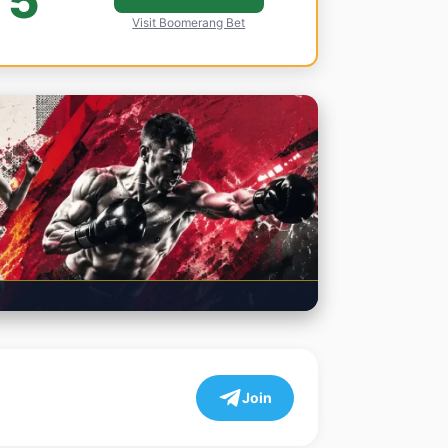
5
Visit Boomerang Bet
Join