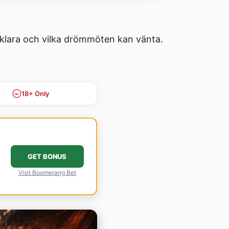
 oklara och vilka drömmöten kan vänta.
18+ Only
18+
GET BONUS
Visit Boomerang Bet