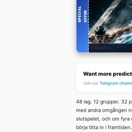
S
P
E
C
I
A
L
O
F
F
E
R
Want more predict
Join our
Telegram chann
48 lag. 12 grupper. 32 p
med andra omgången nu n
slutspelet, och om fyra
börja titta in i framtiden.