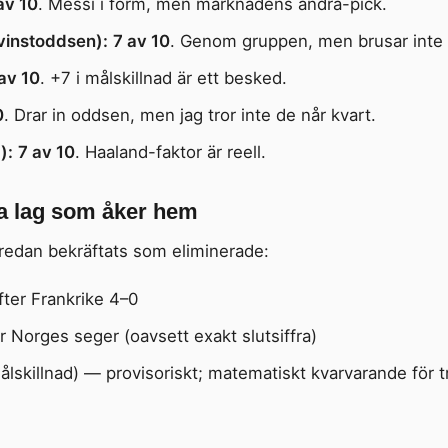
av 10
. Messi i form, men marknadens andra-pick.
 vinstoddsen):
7 av 10
. Genom gruppen, men brusar inte vi
av 10
. +7 i målskillnad är ett besked.
0
. Drar in oddsen, men jag tror inte de når kvart.
):
7 av 10
. Haaland-faktor är reell.
a lag som åker hem
ar redan bekräftats som eliminerade:
fter Frankrike 4–0
er Norges seger (oavsett exakt slutsiffra)
målskillnad) — provisoriskt; matematiskt kvarvarande för