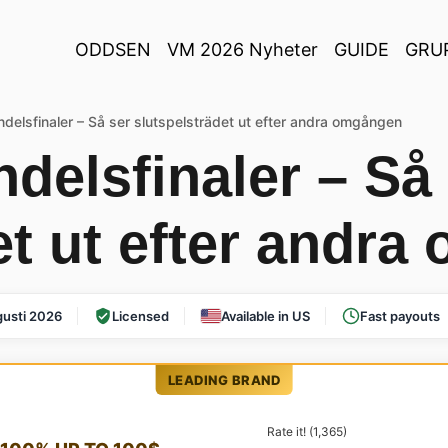
ODDSEN
VM 2026 Nyheter
GUIDE
GRU
elsfinaler – Så ser slutspelsträdet ut efter andra omgången
ndelsfinaler
– Så 
et
ut efter andra
usti 2026
Licensed
Available in US
Fast payouts
LEADING BRAND
Rate it! (1,365)