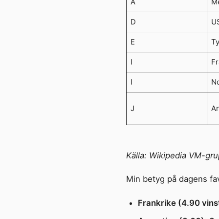
A
M
D
U
E
Ty
I
Fr
I
N
J
Ar
Källa: Wikipedia VM-gru
Min betyg på dagens fav
Frankrike (4.90 vins