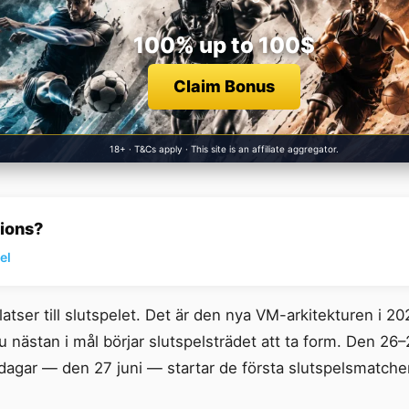
100% up to 100$
Claim Bonus
18+ · T&Cs apply · This site is an affiliate aggregator.
ions?
el
latser till slutspelet. Det är den nya VM-arkitekturen i 2
ästan i mål börjar slutspelsträdet att ta form. Den 26–
 dagar — den 27 juni — startar de första slutspelsmatcher