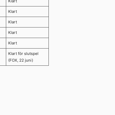
Klart
Klart
Klart
Klart
Klart
Klart för slutspel
(FOX, 22 juni)