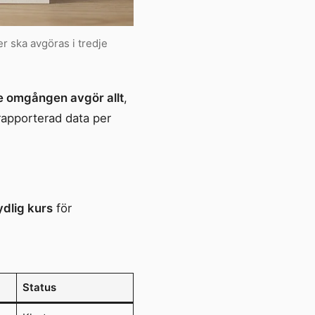
er ska avgöras i tredje
e omgången avgör allt
,
rapporterad data per
ydlig kurs
för
Status