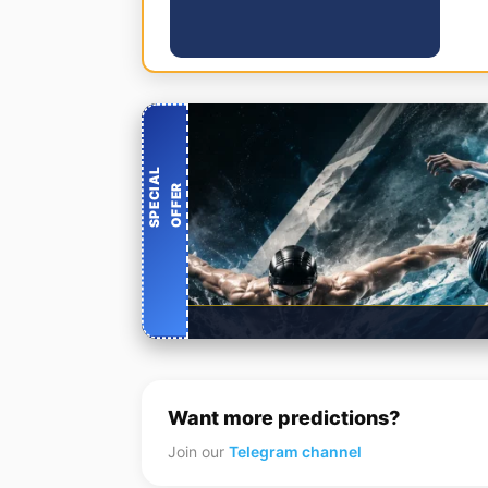
S
P
E
C
I
A
L
O
F
F
E
R
Want more predictions?
Join our
Telegram channel