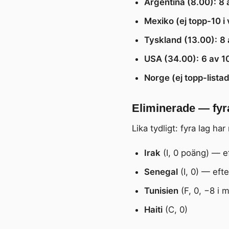
Argentina (8.00):
8 
Mexiko (ej topp-10 i
Tyskland (13.00):
8 
USA (34.00):
6 av 1
Norge (ej topp-listad
Eliminerade — fyr
Lika tydligt: fyra lag h
Irak
(I, 0 poäng) — e
Senegal
(I, 0) — eft
Tunisien
(F, 0, −8 i 
Haiti
(C, 0)