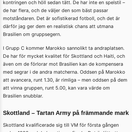
kontringen och höll sedan tätt. De har inte en spelstil –
de har flera, och de väljer den som bäst passar
motståndaren. Det är sofistikerad fotboll, och det är
därför jag ger dem en realistisk chans att utmana
Brasilien om gruppsegern.
I Grupp C kommer Marokko sannolikt ta andraplatsen.
De har för mycket kvalitet för Skottland och Haiti, och
även om de förlorar mot Brasilien kan de kompensera
med segrar i de andra matcherna. Oddsen på Marokko
att avancera, runt 1.30, är rimliga – men oddsen på dem
att vinna gruppen, runt 5.00, kan vara värde om
Brasilien snubblar.
Skottland – Tartan Army på främmande mark
Skottland kvalificerade sig till VM för första gången