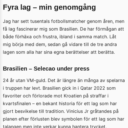
Fyra lag – min genomgång
Jag har sett tusentals fotbollsmatcher genom åren, men
få lag fascinerar mig som Brasilien. De har förmågan att
både förhäxa och frustra, ibland i samma match. Låt
mig börja med dem, sedan gå vidare till de tre andra
lagen som alla har sina egna berättelser att berätta.
Brasilien – Selecao under press
24 år utan VM-guld. Det är längre än många av spelarna
i truppen har levt. Brasilien gick in i Qatar 2022 som
favoriter och förlorade mot Kroatien på straffar i
kvartsfinalen – en bekant historia för ett lag som har
gjort besvikelse till tradition. Vinicius Jr gråtandes på
planen efter förlusten blev symbolen för ett lag som har
talangen men inte verkar kunna hantera trycket.