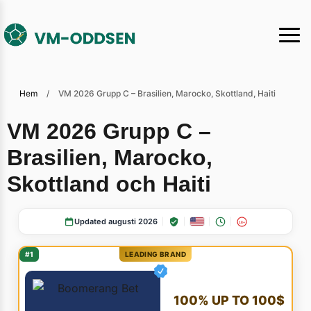
Hem
/
VM 2026 Grupp C – Brasilien, Marocko, Skottland, Haiti
VM 2026 Grupp C –
Brasilien, Marocko,
Skottland och Haiti
Updated augusti 2026
18+
#1
LEADING BRAND
100% UP TO 100$