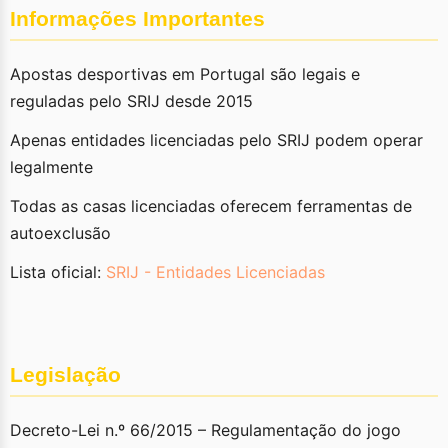
Informações Importantes
Apostas desportivas em Portugal são legais e
reguladas pelo SRIJ desde 2015
Apenas entidades licenciadas pelo SRIJ podem operar
legalmente
Todas as casas licenciadas oferecem ferramentas de
autoexclusão
Lista oficial:
SRIJ - Entidades Licenciadas
Legislação
Decreto-Lei n.º 66/2015 – Regulamentação do jogo