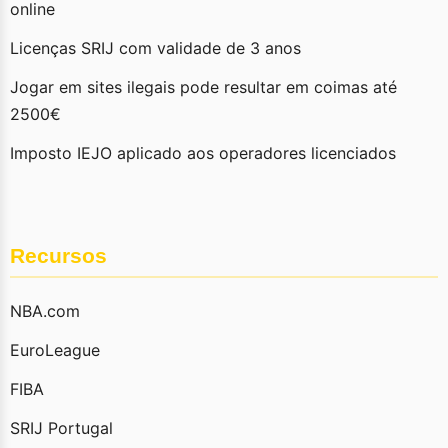
online
Licenças SRIJ com validade de 3 anos
Jogar em sites ilegais pode resultar em coimas até
2500€
Imposto IEJO aplicado aos operadores licenciados
Recursos
NBA.com
EuroLeague
FIBA
SRIJ Portugal