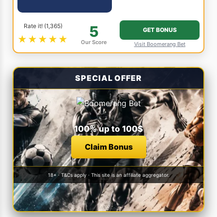
Rate it! (1,365)
5
GET BONUS
★★★★★
Our Score
Visit Boomerang Bet
SPECIAL OFFER
100% up to 100$
Claim Bonus
18+ · T&Cs apply · This site is an affiliate aggregator.