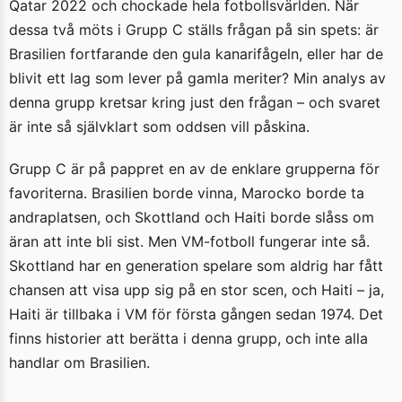
Qatar 2022 och chockade hela fotbollsvärlden. När
dessa två möts i Grupp C ställs frågan på sin spets: är
Brasilien fortfarande den gula kanarifågeln, eller har de
blivit ett lag som lever på gamla meriter? Min analys av
denna grupp kretsar kring just den frågan – och svaret
är inte så självklart som oddsen vill påskina.
Grupp C är på pappret en av de enklare grupperna för
favoriterna. Brasilien borde vinna, Marocko borde ta
andraplatsen, och Skottland och Haiti borde slåss om
äran att inte bli sist. Men VM-fotboll fungerar inte så.
Skottland har en generation spelare som aldrig har fått
chansen att visa upp sig på en stor scen, och Haiti – ja,
Haiti är tillbaka i VM för första gången sedan 1974. Det
finns historier att berätta i denna grupp, och inte alla
handlar om Brasilien.