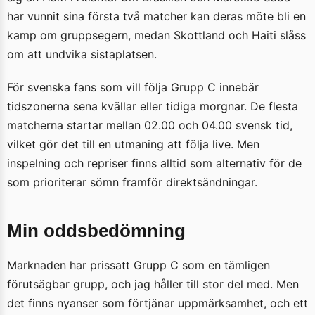
har vunnit sina första två matcher kan deras möte bli en
kamp om gruppsegern, medan Skottland och Haiti slåss
om att undvika sistaplatsen.
För svenska fans som vill följa Grupp C innebär
tidszonerna sena kvällar eller tidiga morgnar. De flesta
matcherna startar mellan 02.00 och 04.00 svensk tid,
vilket gör det till en utmaning att följa live. Men
inspelning och repriser finns alltid som alternativ för de
som prioriterar sömn framför direktsändningar.
Min oddsbedömning
Marknaden har prissatt Grupp C som en tämligen
förutsägbar grupp, och jag håller till stor del med. Men
det finns nyanser som förtjänar uppmärksamhet, och ett