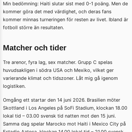
Min bedömning: Haiti slutar sist med 0-1 poäng. Men de
kommer göra det med värdighet, och deras fans
kommer minnas turneringen för resten av livet. Ibland är
fotboll större än resultaten.
Matcher och tider
Tre arenor, fyra lag, sex matcher. Grupp C spelas
huvudsakligen i södra USA och Mexiko, vilket ger
varierande klimat och tidszoner. Låt mig gå igenom
logistiken.
Omgång ett startar den 14 juni 2026. Brasilien möter
Skottland i Los Angeles på SoFi Stadium, klockan 18.00
lokal tid – 03.00 svensk tid natten mot den 15 juni.
Samma dag spelar Marocko mot Haiti i Mexico City på
Estadio Azteca, klockan 14.00 lokal tid – 21.00 svensk