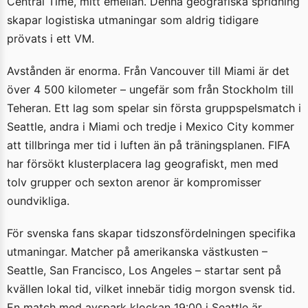
Central Time, mitt emellan. Denna geografiska spridning
skapar logistiska utmaningar som aldrig tidigare
prövats i ett VM.
Avstånden är enorma. Från Vancouver till Miami är det
över 4 500 kilometer – ungefär som från Stockholm till
Teheran. Ett lag som spelar sin första gruppspelsmatch i
Seattle, andra i Miami och tredje i Mexico City kommer
att tillbringa mer tid i luften än på träningsplanen. FIFA
har försökt klusterplacera lag geografiskt, men med
tolv grupper och sexton arenor är kompromisser
oundvikliga.
För svenska fans skapar tidszonsfördelningen specifika
utmaningar. Matcher på amerikanska västkusten –
Seattle, San Francisco, Los Angeles – startar sent på
kvällen lokal tid, vilket innebär tidig morgon svensk tid.
En match med avspark klockan 19:00 i Seattle är