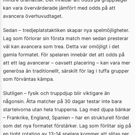
kan vara övervärderade jämfört med odds på att
avancera överhuvudtaget.
Sedan – tredjeplatstaktiken skapar nya spelmöjligheter.
Lag som förlorar sin första match men sedan presterar
väl kan avancera som trea. Detta var omöjligt i det
gamla formatet. För spelaren innebär det att odds på
att ett lag avancerar – oavsett placering – kan vara mer
generösa än traditionellt, särskilt för lag i tuffa grupper
som förväntas kämpa.
Slutligen – fysik och truppdjup blir viktigare än
någonsin. Åtta matcher på 30 dagar testar inte bara
startelvorna utan hela trupperna. Lag med djupa bänkar
– Frankrike, England, Spanien – har en strukturell fördel
som det nya formatet förstärker. Lag som förlitar sig på
en tight rotation av 13-14 spelare kommer att slitas ner