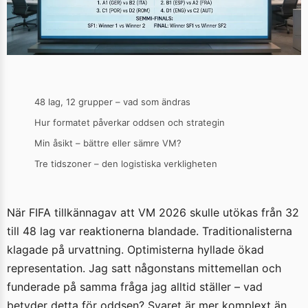
48 lag, 12 grupper – vad som ändras
Hur formatet påverkar oddsen och strategin
Min åsikt – bättre eller sämre VM?
Tre tidszoner – den logistiska verkligheten
När FIFA tillkännagav att VM 2026 skulle utökas från 32
till 48 lag var reaktionerna blandade. Traditionalisterna
klagade på urvattning. Optimisterna hyllade ökad
representation. Jag satt någonstans mittemellan och
funderade på samma fråga jag alltid ställer – vad
betyder detta för oddsen? Svaret är mer komplext än