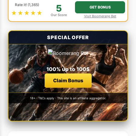
Rate it! (1,365)
5
GET BONUS
★★★★★
Our Score
Visit Boomerang Bet
SPECIAL OFFER
100% up to 100$
Claim Bonus
18+ · T&Cs apply · This site is an affiliate aggregator.