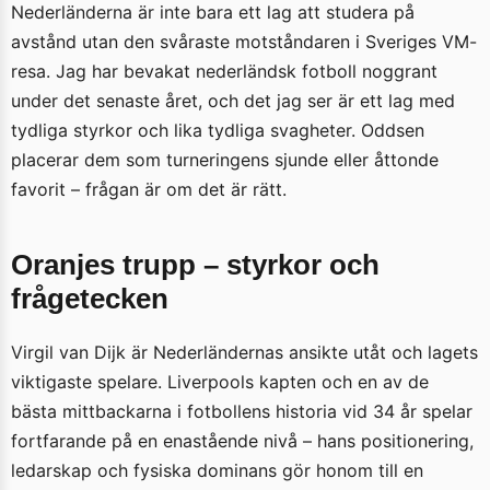
Nederländerna är inte bara ett lag att studera på
avstånd utan den svåraste motståndaren i Sveriges VM-
resa. Jag har bevakat nederländsk fotboll noggrant
under det senaste året, och det jag ser är ett lag med
tydliga styrkor och lika tydliga svagheter. Oddsen
placerar dem som turneringens sjunde eller åttonde
favorit – frågan är om det är rätt.
Oranjes trupp – styrkor och
frågetecken
Virgil van Dijk är Nederländernas ansikte utåt och lagets
viktigaste spelare. Liverpools kapten och en av de
bästa mittbackarna i fotbollens historia vid 34 år spelar
fortfarande på en enastående nivå – hans positionering,
ledarskap och fysiska dominans gör honom till en