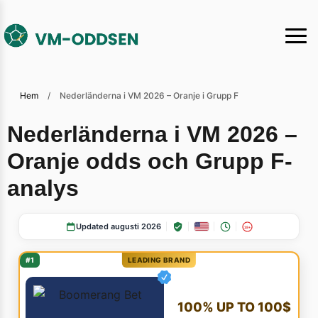
Hem
/
Nederländerna i VM 2026 – Oranje i Grupp F
Nederländerna
i VM 2026 –
Oranje odds och Grupp F-
analys
Updated augusti 2026
18+
#1
LEADING BRAND
100% UP TO 100$