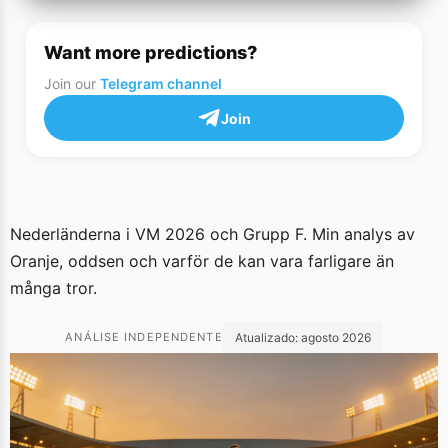
Want more predictions?
Join our
Telegram channel
Join
Nederländerna i VM 2026 och Grupp F. Min analys av
Oranje, oddsen och varför de kan vara farligare än
många tror.
Atualizado:
agosto 2026
ANÁLISE INDEPENDENTE