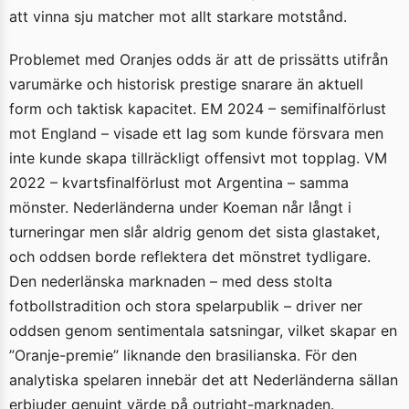
att vinna sju matcher mot allt starkare motstånd.
Problemet med Oranjes odds är att de prissätts utifrån
varumärke och historisk prestige snarare än aktuell
form och taktisk kapacitet. EM 2024 – semifinalförlust
mot England – visade ett lag som kunde försvara men
inte kunde skapa tillräckligt offensivt mot topplag. VM
2022 – kvartsfinalförlust mot Argentina – samma
mönster. Nederländerna under Koeman når långt i
turneringar men slår aldrig genom det sista glastaket,
och oddsen borde reflektera det mönstret tydligare.
Den nederlänska marknaden – med dess stolta
fotbollstradition och stora spelarpublik – driver ner
oddsen genom sentimentala satsningar, vilket skapar en
”Oranje-premie” liknande den brasilianska. För den
analytiska spelaren innebär det att Nederländerna sällan
erbjuder genuint värde på outright-marknaden.