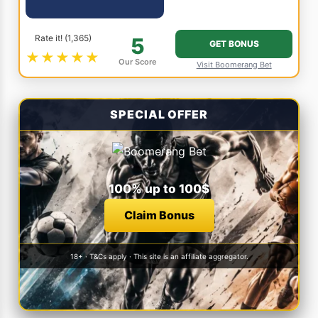
Rate it! (1,365)
5
GET BONUS
★★★★★
Our Score
Visit Boomerang Bet
SPECIAL OFFER
100% up to 100$
Claim Bonus
18+ · T&Cs apply · This site is an affiliate aggregator.