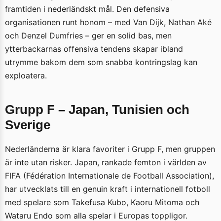
framtiden i nederländskt mål. Den defensiva
organisationen runt honom – med Van Dijk, Nathan Aké
och Denzel Dumfries – ger en solid bas, men
ytterbackarnas offensiva tendens skapar ibland
utrymme bakom dem som snabba kontringslag kan
exploatera.
Grupp F – Japan, Tunisien och
Sverige
Nederländerna är klara favoriter i Grupp F, men gruppen
är inte utan risker. Japan, rankade femton i världen av
FIFA (Fédération Internationale de Football Association),
har utvecklats till en genuin kraft i internationell fotboll
med spelare som Takefusa Kubo, Kaoru Mitoma och
Wataru Endo som alla spelar i Europas toppligor.