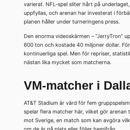
varierat. NFL-spel sliter hårt på underlage
uppfyllas, och arenan har investerat i förbä
planen håller under turneringens press.
Den enorma videoskärmen – ”JerryTron” upp
600 ton och kostade 40 miljoner dollar. Fö
kontinuerliga spel. Men för repriser, stat
nästan lika mycket som matcherna.
VM-matcher i Dall
AT&T Stadium är värd för fem gruppspelsma
spelar flera matcher här, vilket gör arenan
mot Sverige, en match som kan avgöra vilka
om de är på plats eller följer hemifrån.