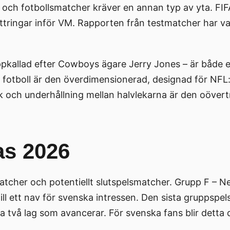
t, och fotbollsmatcher kräver en annan typ av yta. FI
ttringar inför VM. Rapporten från testmatcher har var
kallad efter Cowboys ägare Jerry Jones – är både en
r fotboll är den överdimensionerad, designad för NFL:
istik och underhållning mellan halvlekarna är den oö
as 2026
tcher och potentiellt slutspelsmatcher. Grupp F – Ne
 till ett nav för svenska intressen. Den sista grupps
 två lag som avancerar. För svenska fans blir detta 