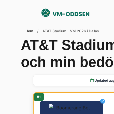
Hem
/
AT&T Stadium – VM 2026 i Dallas
AT&T Stadium
och min bed
Updated aug
#1