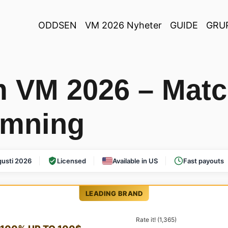
ODDSEN
VM 2026 Nyheter
GUIDE
GRU
 VM 2026 – Match
ömning
usti 2026
Licensed
Available in US
Fast payouts
LEADING BRAND
Rate it! (1,365)