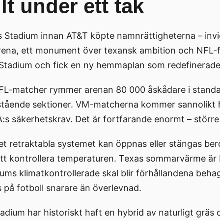
t under ett tak
Stadium innan AT&T köpte namnrättigheterna – invigd
tsarena, ett monument över texansk ambition och NFL-
 Stadium och fick en ny hemmaplan som redefinerad
 NFL-matcher rymmer arenan 80 000 åskådare i stand
 stående sektioner. VM-matcherna kommer sannolikt 
FA:s säkerhetskrav. Det är fortfarande enormt – större
Det retraktabla systemet kan öppnas eller stängas b
 att kontrollera temperaturen. Texas sommarvärme är 
ms klimatkontrollerade skal blir förhållandena behagl
 på fotboll snarare än överlevnad.
adium har historiskt haft en hybrid av naturligt gräs 