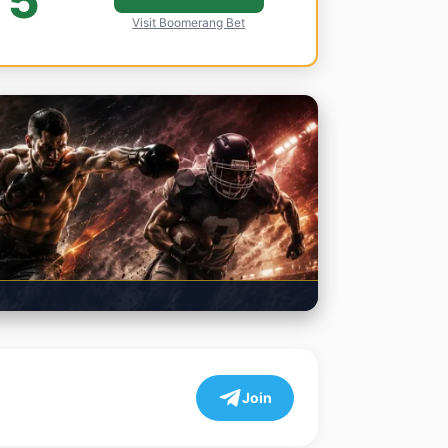
5
Visit Boomerang Bet
Join