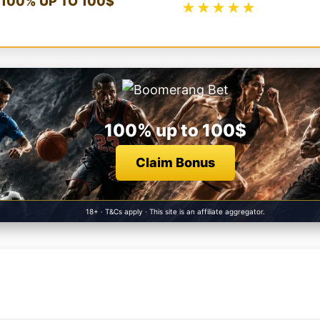
100% UP TO 100$
★★★★★
100% up to 100$
Claim Bonus
18+ · T&Cs apply · This site is an affiliate aggregator.