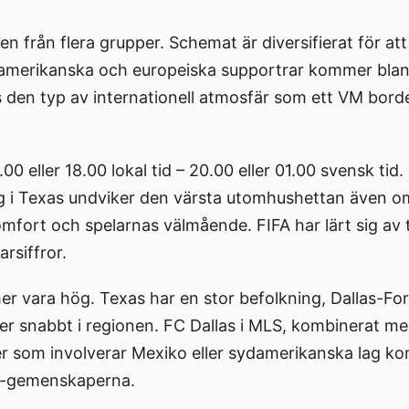
 från flera grupper. Schemat är diversifierat för att
 amerikanska och europeiska supportrar kommer bland
is den typ av internationell atmosfär som ett VM bord
00 eller 18.00 lokal tid – 20.00 eller 01.00 svensk tid
ag i Texas undviker den värsta utomhushettan även o
mfort och spelarnas välmående. FIFA har lärt sig av t
rsiffror.
mer vara hög. Texas har en stor befolkning, Dallas-F
äxer snabbt i regionen. FC Dallas i MLS, kombinerat m
er som involverar Mexiko eller sydamerikanska lag k
at-gemenskaperna.