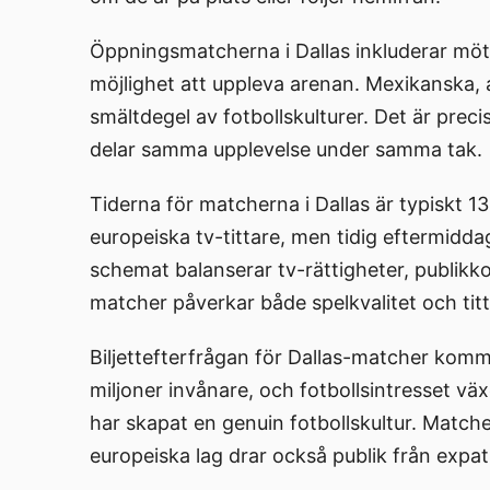
Öppningsmatcherna i Dallas inkluderar möten
möjlighet att uppleva arenan. Mexikanska,
smältdegel av fotbollskulturer. Det är prec
delar samma upplevelse under samma tak.
Tiderna för matcherna i Dallas är typiskt 13.
europeiska tv-tittare, men tidig eftermidd
schemat balanserar tv-rättigheter, publikko
matcher påverkar både spelkvalitet och titta
Biljettefterfrågan för Dallas-matcher kom
miljoner invånare, och fotbollsintresset v
har skapat en genuin fotbollskultur. Match
europeiska lag drar också publik från exp